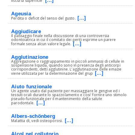
[...]
liscia la superficie
Ageusia
[...]
Perdita o deficit del senso del gusto.
Aggiudicare
Il passaggio finale nella discussione di una controversia
odontoiatrica in cui il comitato dei periti esprime un parere
[...]
formale senza alcun valore legale.
Agglutinazione
Aggregazione o raggruppamento in piccoli ammassi di cellule in
sospensione liquida, quando sono in presenza degli anticorpi
corrispondenti, detti agglutinine. L'agglutinazione delle emazie
[...]
viene utilizzata per la determinazione del grup
Aiuto funzionale
Un agente usato dal paziente per massaggiare le gengive ed i
tessuti orali durante lo spazzolamento e cosi' fornire uno stimolo
pseudo-funzionale per il mantenimento della salute
[...]
parodontale.
Albers-schönberg
[...]
Malattia di, vedi osteoporosi.
Alcol nel collutorio