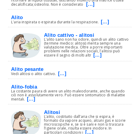
ritornare ai liquidi tissutali, lasciando indietro una matrice ossea
[...]
decalcificata;osteolisi. Non è considerato
Alito
[...]
L'aria inspirata o espirata durante la respirazione.
Alito cattivo - alitosi
L'alito sano non ha odore, quindi un alito cattivo
(termine medico: alitosi) merita sempre una
valutazione medica. Oltre a porre importanti
problemi nelle relazioni sociali, l'alitosi può
[...]
essere il segno di molti altr
Alito pesante
[...]
Vedi alitosi o alito cattivo.
Alito-fobia
La costante paura di avere un alito maleodorante, anche quando
ciò non è assolutamente vero. Può essere sintomatico di malattie
[...]
mentali.
Alitosi
L’alito, costituito dall’aria che si espira, è
formato da vapore acqueo, alcuni gas e scorie
microscopiche e, se si è sani e non si trascura
l’igiene orale, risulta essere inodore. In
[...]
particolari condizioni i