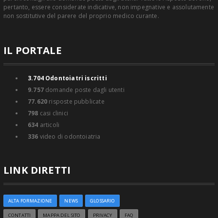
pertanto, essere considerate indicative, non impegnative e assolutamente
non sostitutive del parere del proprio medico curante.
IL PORTALE
3.704
Odontoiatri iscritti
9.757
domande poste dagli utenti
77.620
risposte pubblicate
798
casi clinici
634
articoli
336
video di odontoiatria
LINK DIRETTI
ALTA FORMAZIONE
NEWS
GLOSSARIO
CONTATTI
MAPPA DEL SITO
PRIVACY
FAQ