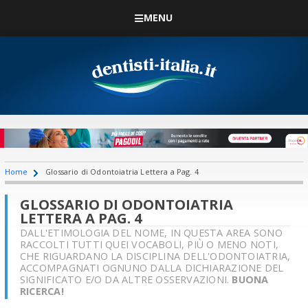
MENU
Home
Glossario di Odontoiatria Lettera a Pag. 4
GLOSSARIO DI ODONTOIATRIA
LETTERA A PAG. 4
DALL'ETIMOLOGIA DEL NOME, IN QUESTA AREA SONO
RACCOLTI TUTTI QUEI VOCABOLI, PIÙ O MENO NOTI,
CHE RIGUARDANO LA DISCIPLINA DELL'ODONTOIATRIA,
ACCOMPAGNATI OGNUNO DALLA DICHIARAZIONE DEL
SIGNIFICATO E/O DA ALTRE OSSERVAZIONI.
BUONA
RICERCA!