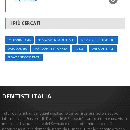
I PIÙ CERCATI
IMPLANTOLOGIA
SBIANCAMENTO DENTALE
APPARECCHIO INVISIBILE
ORTODONZIA
PARADONTITE PIORREA
ALITOSI
LASER DENTALE
SEDAZIONE COSCIENTE
DENTISTI ITALIA
Tutti i contenuti di dentisti-italia.it sono da considerarsi solo a scopo
informativo. Il Servizio di "Domande & Risposte" non costituisce una visita
medica a distanza. Il fine del Servizio è quello di fornire uno o più
pareri/consigli alle domande poste dagli utenti. Tutte le risposte devono,