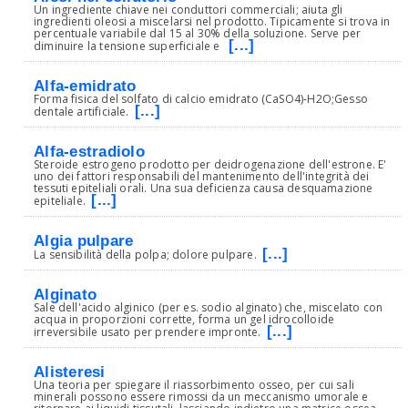
Un ingrediente chiave nei conduttori commerciali; aiuta gli
ingredienti oleosi a miscelarsi nel prodotto. Tipicamente si trova in
percentuale variabile dal 15 al 30% della soluzione. Serve per
[...]
diminuire la tensione superficiale e
Alfa-emidrato
Forma fisica del solfato di calcio emidrato (CaSO4)-H2O;Gesso
[...]
dentale artificiale.
Alfa-estradiolo
Steroide estrogeno prodotto per deidrogenazione dell'estrone. E'
uno dei fattori responsabili del mantenimento dell'integrità dei
tessuti epiteliali orali. Una sua deficienza causa desquamazione
[...]
epiteliale.
Algia pulpare
[...]
La sensibilità della polpa; dolore pulpare.
Alginato
Sale dell'acido alginico (per es. sodio alginato) che, miscelato con
acqua in proporzioni corrette, forma un gel idrocolloide
[...]
irreversibile usato per prendere impronte.
Alisteresi
Una teoria per spiegare il riassorbimento osseo, per cui sali
minerali possono essere rimossi da un meccanismo umorale e