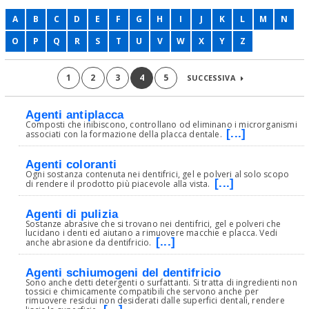
A
B
C
D
E
F
G
H
I
J
K
L
M
N
O
P
Q
R
S
T
U
V
W
X
Y
Z
1
2
3
4
5
SUCCESSIVA
Agenti antiplacca
Composti che inibiscono, controllano od eliminano i microrganismi
[...]
associati con la formazione della placca dentale.
Agenti coloranti
Ogni sostanza contenuta nei dentifrici, gel e polveri al solo scopo
[...]
di rendere il prodotto più piacevole alla vista.
Agenti di pulizia
Sostanze abrasive che si trovano nei dentifrici, gel e polveri che
lucidano i denti ed aiutano a rimuovere macchie e placca. Vedi
[...]
anche abrasione da dentifricio.
Agenti schiumogeni del dentifricio
Sono anche detti detergenti o surfattanti. Si tratta di ingredienti non
tossici e chimicamente compatibili che servono anche per
rimuovere residui non desiderati dalle superfici dentali, rendere