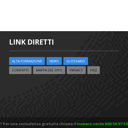
LINK DIRETTI
ALTA FORMAZIONE
NEWS
GLOSSARIO
CONTATTI
MAPPA DEL SITO
PRIVACY
FAQ
? Per una consulenza gratuita chiama il
numero verde 800 58 97 53