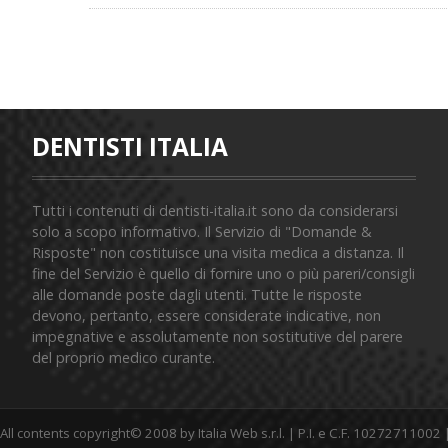
DENTISTI ITALIA
Tutti i contenuti di dentisti-italia.it sono da considerarsi
solo a scopo informativo. Il Servizio di "Domande &
Risposte" non costituisce una visita medica a distanza. Il
fine del Servizio è quello di fornire uno o più pareri/consigli
alle domande poste dagli utenti. Tutte le risposte
devono, pertanto, essere considerate indicative, non
impegnative e assolutamente non sostitutive del parere
del proprio medico curante.
All contents copyright© 2008 by Italia Web s.r.l. | P.I. e C.F. 10272711002