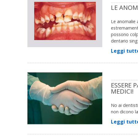
LE ANOM
Le anomalie a
estremamente 
possono colpi
dentario sing
Leggi tutt
ESSERE P
MEDICI!
No ai dentisti
non dicono la
Leggi tutt