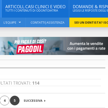
ARTICOLI, CASI CLINICI E VIDEO
DOMANDE & RISP
TUTTI I CONTENUTI DI ODONTOIATRIA
LEGGI LE RISPOSTE DEGLI 
L'EQUIPE
CONTATTI|ASSISTENZA
SEI UN DENTISTA? ISC
ULTATI TROVATI:
114
4
5
SUCCESSIVA