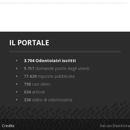
IL PORTALE
3.704
Odontoiatri iscritti
9.757
domande poste dagli utenti
77.620
risposte pubblicate
798
casi clinici
634
articoli
336
video di odontoiatria
 |
Credits
Sei un Dentista