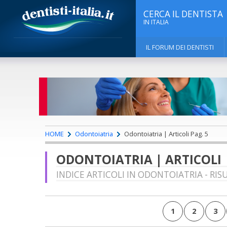
CERCA IL DENTISTA
IN ITALIA
IL FORUM DEI DENTISTI
HOME
Odontoiatria
Odontoiatria | Articoli Pag. 5
ODONTOIATRIA | ARTICOLI
INDICE ARTICOLI IN ODONTOIATRIA - RIS
1
2
3