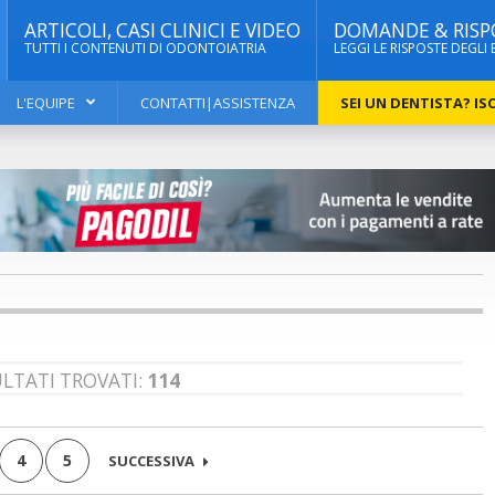
ARTICOLI, CASI CLINICI E VIDEO
DOMANDE & RISP
TUTTI I CONTENUTI DI ODONTOIATRIA
LEGGI LE RISPOSTE DEGLI 
L'EQUIPE
CONTATTI|ASSISTENZA
SEI UN DENTISTA? ISC
ULTATI TROVATI:
114
4
5
SUCCESSIVA