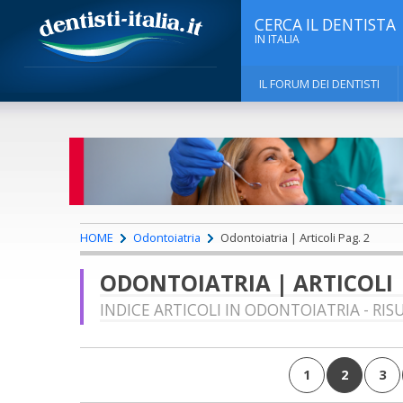
CERCA IL DENTISTA
IN ITALIA
IL FORUM DEI DENTISTI
HOME
Odontoiatria
Odontoiatria | Articoli Pag. 2
ODONTOIATRIA | ARTICOLI
INDICE ARTICOLI IN ODONTOIATRIA - RIS
1
2
3