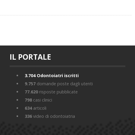
IL PORTALE
3.704
Odontoiatri iscritti
9.757
domande poste dagli utenti
77.620
risposte pubblicate
798
casi clinici
634
articoli
336
video di odontoiatria