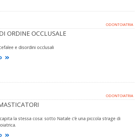
ODONTOIATRIA
 DI ORDINE OCCLUSALE
cefalee e disordini occlusali
o
ODONTOIATRIA
MASTICATORI
 capita la stessa cosa: sotto Natale c’è una piccola strage di
iatrica.
o