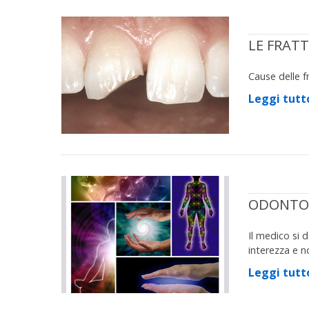
LE FRAT
Cause delle f
Leggi tutt
ODONTOI
Il medico si 
interezza e n
Leggi tutt