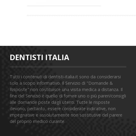
DENTISTI ITALIA
Tutti i contenuti di dentisti-italia.it sono da considerarsi
solo a scopo informativo. Il Servizio di "Domande &
Risposte" non costituisce una visita medica a distanza. Il
fine del Servizio è quello di fornire uno o più pareri/consigli
alle domande poste dagli utenti. Tutte le risposte
devono, pertanto, essere considerate indicative, non
impegnative e assolutamente non sostitutive del parere
del proprio medico curante.